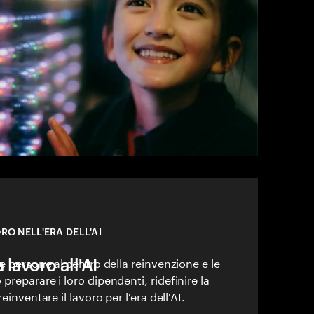
RO NELL'ERA DELL'AI
 lavoro all'AI
e persone al centro della reinvenzione e le
reparare i loro dipendenti, ridefinire la
einventare il lavoro per l'era dell'AI.