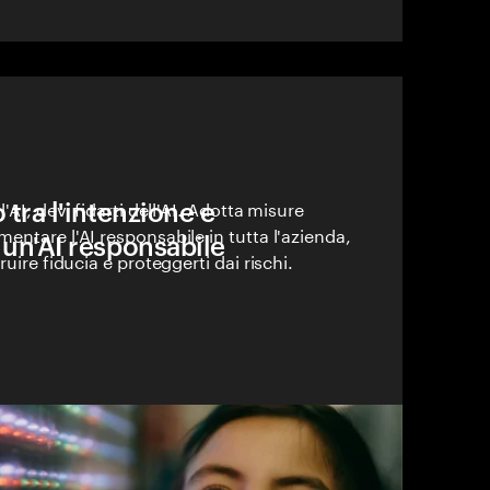
 tra l'intenzione e
'AI, devi fidarti dell'AI. Adotta misure
entare l'AI responsabile in tutta l'azienda,
 un'AI responsabile
ruire fiducia e proteggerti dai rischi.