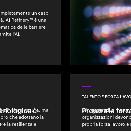
completamente un caso
ità. AI Refinery™ è una
matica delle barriere
amite l'AI.
TALENTO E FORZA LAVO
tecnologica è
à all'infrastruttura, ma
Prepara la forza
L'AI generativa mette l
oloro che adottano la
organizzazioni devono p
re la resilienza e
propria forza lavoro e r