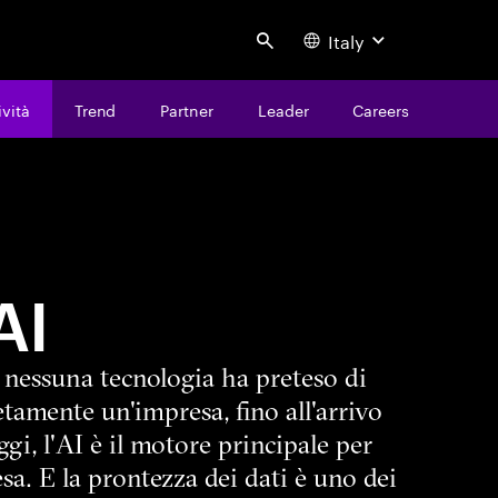
Italy
Search
ività
Trend
Partner
Leader
Careers
AI
, nessuna tecnologia ha preteso di
tamente un'impresa, fino all'arrivo
ggi, l'AI è il motore principale per
sa. E la prontezza dei dati è uno dei