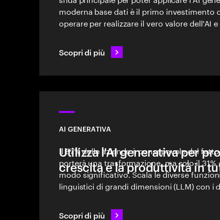
moderna base dati è il primo investimento 
operare per realizzare il vero valore dell'AI e
Scopri di più
AI GENERATIVA
Utilizza l'AI generativa per p
Il 97% delle aziende è consapevole del fatto
porterà una trasformazione, ma solo il 31% d
crescita e la produttività in tu
modo significativo. Scala le diverse funzioni
linguistici di grandi dimensioni (LLM) con i
produttività, accuratezza e contesto aziend
Scopri di più