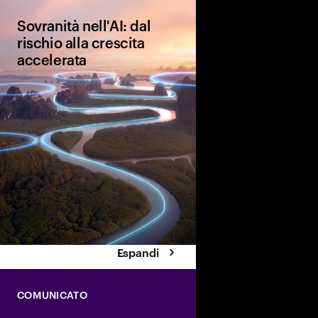
Sovranità nell'AI: dal
rischio alla crescita
accelerata
L'AI sovrana è un vero
punto di svolta per la
competitività globale 
culturale. Scopri le qu
che le aziende stanno
implementando per ass
vantaggi dell'AI e pla
futuro.
Espandi
COMUNICATO