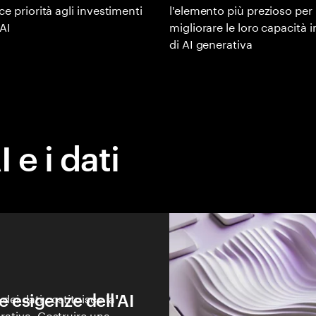
ce priorità agli investimenti
l'elemento più prezioso per
 AI
migliorare le loro capacità i
di AI generativa
 e i dati
e esigenze dell'AI
dei dati costituisce la
erativa. Costruire una