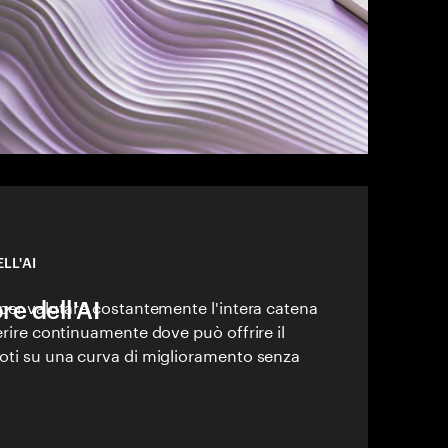
LL'AI
re dell'AI
 per valutare costantemente l'intera catena
gerire continuamente dove può offrire il
doti su una curva di miglioramento senza