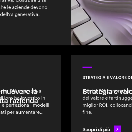
che le aziende devono
 dell'AI generativa.
STRATEGIA E VALORE DE
romuovere la
 che l'AI generativa
Strategia e valo
Adotta l'AI generativa
i loro ha investito in
del valore e farti sug
tta l'azienda
 e perfeziona i modelli
miglior ROI, collocan
 dati per aumentare
fine.
ale.
Scopri di più