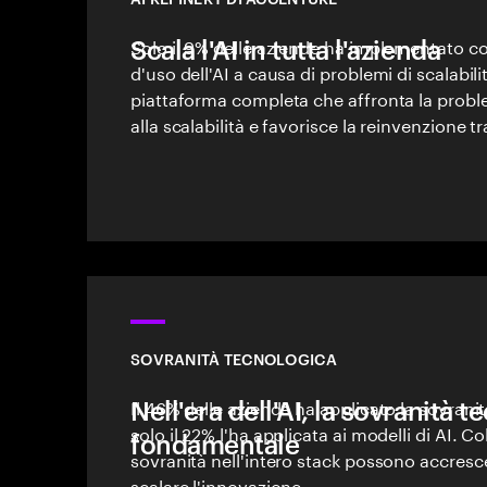
Scala l'AI in tutta l'azienda
Solo il 9% delle aziende ha implementato 
d'uso dell'AI a causa di problemi di scalabil
piattaforma completa che affronta la proble
alla scalabilità e favorisce la reinvenzione tr
SOVRANITÀ TECNOLOGICA
Nell'era dell'AI, la sovranità 
Il 46% delle aziende ha applicato la sovranit
solo il 22% l'ha applicata ai modelli di AI. C
fondamentale
sovranità nell'intero stack possono accresce
scalare l'innovazione.