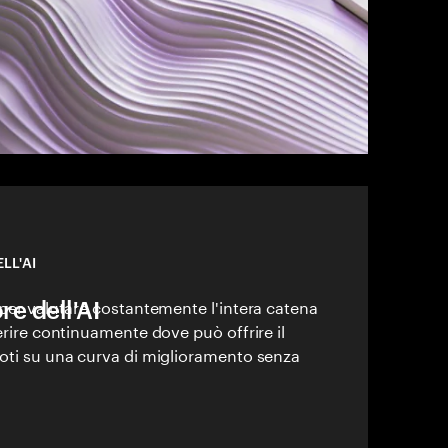
LL'AI
re dell'AI
 per valutare costantemente l'intera catena
gerire continuamente dove può offrire il
doti su una curva di miglioramento senza