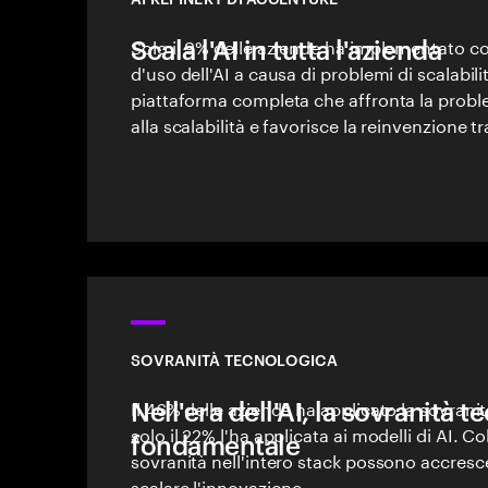
Scala l'AI in tutta l'azienda
Solo il 9% delle aziende ha implementato 
d'uso dell'AI a causa di problemi di scalabil
piattaforma completa che affronta la proble
alla scalabilità e favorisce la reinvenzione tr
SOVRANITÀ TECNOLOGICA
Nell'era dell'AI, la sovranità 
Il 46% delle aziende ha applicato la sovranit
solo il 22% l'ha applicata ai modelli di AI. C
fondamentale
sovranità nell'intero stack possono accresce
scalare l'innovazione.