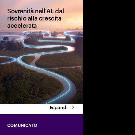
Sovranità nell'AI: dal
rischio alla crescita
accelerata
L'AI sovrana è un vero
punto di svolta per la
competitività globale 
culturale. Scopri le qu
che le aziende stanno
implementando per ass
vantaggi dell'AI e pla
futuro.
Espandi
COMUNICATO