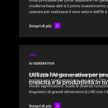
moderna base dati è il primo investimento 
operare per realizzare il vero valore dell'AI e
Scopri di più
AI GENERATIVA
Utilizza l'AI generativa per p
Il 97% delle aziende è consapevole del fatto
porterà una trasformazione, ma solo il 31% d
crescita e la produttività in tu
modo significativo. Scala le diverse funzioni
linguistici di grandi dimensioni (LLM) con i
produttività, accuratezza e contesto aziend
Scopri di più