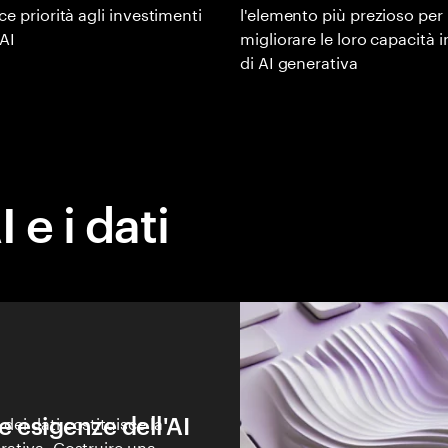
ce priorità agli investimenti
l'elemento più prezioso per
 AI
migliorare le loro capacità i
di AI generativa
 e i dati
e esigenze dell'AI
dei dati costituisce la
erativa. Costruire una