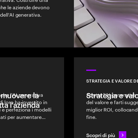
che le aziende devono
 dell'AI generativa.
STRATEGIA E VALORE DE
romuovere la
 che l'AI generativa
Strategia e valo
Adotta l'AI generativa
i loro ha investito in
del valore e farti sug
tta l'azienda
 e perfeziona i modelli
miglior ROI, collocan
 dati per aumentare
fine.
ale.
Scopri di più