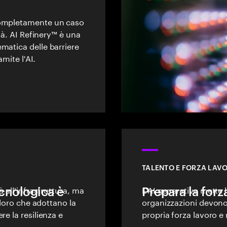
completamente un caso
ità. AI Refinery™ è una
matica delle barriere
amite l'AI.
TALENTO E FORZA LAVO
tecnologica è
à all'infrastruttura, ma
Prepara la forza
L'AI generativa mette l
oloro che adottano la
organizzazioni devono p
re la resilienza e
propria forza lavoro e r