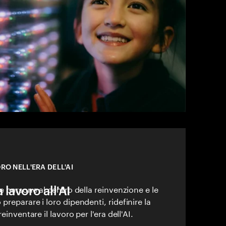
RO NELL'ERA DELL'AI
 lavoro all'AI
e persone al centro della reinvenzione e le
reparare i loro dipendenti, ridefinire la
einventare il lavoro per l'era dell'AI.