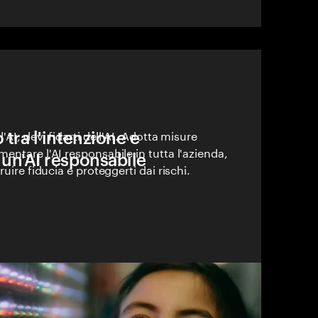
 tra l'intenzione e
'AI, devi fidarti dell'AI. Adotta misure
entare l'AI responsabile in tutta l'azienda,
 un'AI responsabile
ruire fiducia e proteggerti dai rischi.