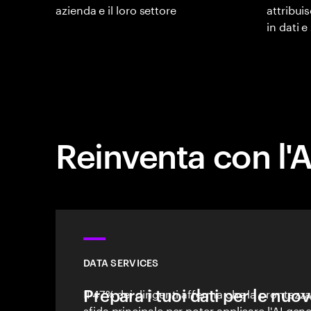
azienda e il loro settore
attribuis
in dati e
Reinventa con l'AI
DATA SERVICES
Prepara i tuoi dati per le nuov
Il 47% dei dirigenti afferma che la prontezza 
sfida principale per poter applicare l'AI gen