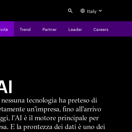
Italy
Search
ività
Trend
Partner
Leader
Careers
AI
, nessuna tecnologia ha preteso di
tamente un'impresa, fino all'arrivo
ggi, l'AI è il motore principale per
sa. E la prontezza dei dati è uno dei