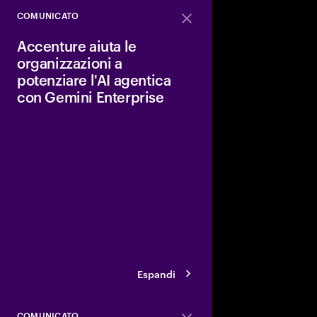
COMUNICATO
Close
Accenture aiuta le
organizzazioni a
potenziare l'AI agentica
con Gemini Enterprise
Accenture e Google C
che la loro alleanza s
la reinvenzione dei cli
AI agentica di Gemini 
avvalgono dell'adozio
Google Cloud per le org
settori.
Espandi
COMUNICATO