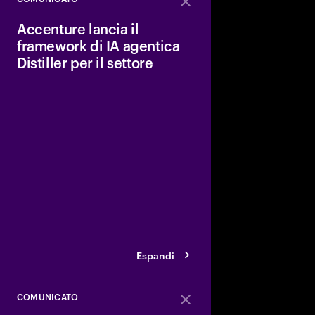
Close
Accenture lancia il
framework di IA agentica
Distiller per il settore
Accenture ha annunci
agentico Distiller di AI
SDK, offrendo agli sv
piattaforma enterpris
implementare e scala
di IA avanzati.
Espandi
COMUNICATO
Close