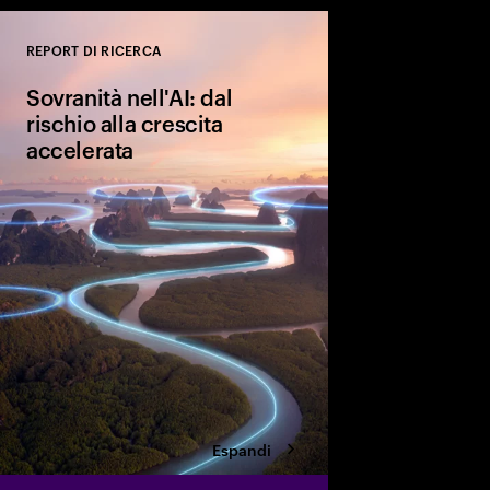
REPORT DI RICERCA
Close
Sovranità nell'AI: dal
rischio alla crescita
accelerata
L'AI sovrana è un vero
svolta per la competiti
culturale. Scopri le qu
aziende stanno impl
assicurarsi i vantaggi 
futuro.
Espandi