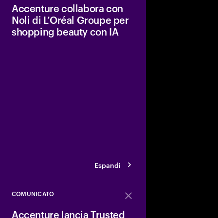
Accenture collabora con
Noli di L’Oréal Groupe per
shopping beauty con IA
La nuova esperienza be
ridurre il sovraccaric
raccomandazioni pers
sulla scienza, miglior
rafforzando la fiducia
Espandi
COMUNICATO
Close
Accenture lancia Trusted