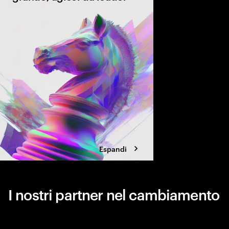
La corsa alla reinvenz
generativa è già inizi
di capire se stai gui
restando indietro. Sco
pionieri per scalare l’
Espandi
I nostri partner nel cambiamento