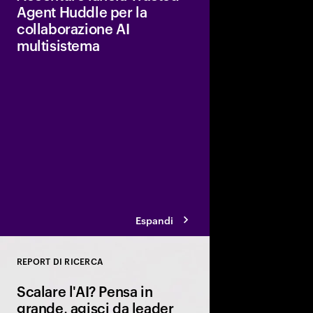
Agent Huddle per la
collaborazione AI
multisistema
Una piattaforma unic
collaborazione sicura 
come Adobe, AWS, Go
Microsoft, aiutando le
ottimizzare le prestaz
attività mirate.
Espandi
REPORT DI RICERCA
Close
Scalare l'AI? Pensa in
grande, agisci da leader