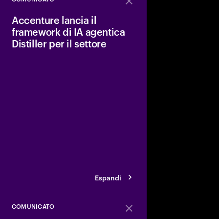
Close
Accenture lancia il
framework di IA agentica
Distiller per il settore
Accenture ha annunci
agentico Distiller di AI
SDK, offrendo agli sv
piattaforma enterpris
implementare e scala
di IA avanzati.
Espandi
COMUNICATO
Close