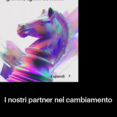
La corsa alla reinvenz
generativa è già inizi
di capire se stai gui
restando indietro. Sco
pionieri per scalare l’
Espandi
I nostri partner nel cambiamento