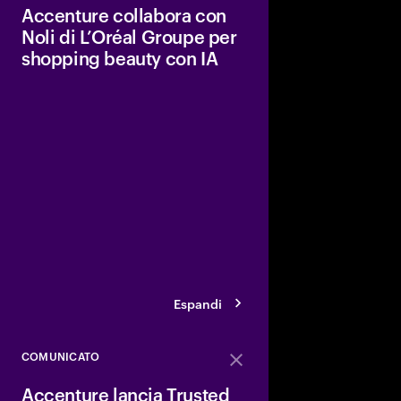
Accenture collabora con
Noli di L’Oréal Groupe per
shopping beauty con IA
La nuova esperienza be
ridurre il sovraccaric
raccomandazioni pers
sulla scienza, miglior
rafforzando la fiducia
Espandi
COMUNICATO
Close
Accenture lancia Trusted