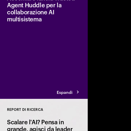
Agent Huddle per la
collaborazione AI
multisistema
Una piattaforma unic
collaborazione sicura 
come Adobe, AWS, Go
Microsoft, aiutando le
ottimizzare le prestaz
attività mirate.
Espandi
REPORT DI RICERCA
Close
Scalare l'AI? Pensa in
grande, agisci da leader