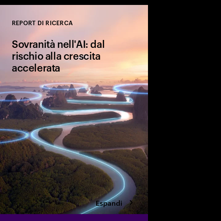
REPORT DI RICERCA
Close
Sovranità nell'AI: dal
rischio alla crescita
accelerata
L'AI sovrana è un vero
svolta per la competiti
culturale. Scopri le qu
aziende stanno impl
assicurarsi i vantaggi 
futuro.
Espandi