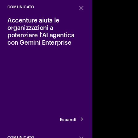
COMUNICATO
Close
Accenture aiuta le
organizzazioni a
potenziare l'AI agentica
con Gemini Enterprise
Accenture e Google C
che la loro alleanza s
la reinvenzione dei cli
AI agentica di Gemini 
avvalgono dell'adozio
Google Cloud per le org
settori.
Espandi
COMUNICATO