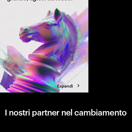
La corsa alla reinvenz
generativa è già inizi
di capire se stai gui
restando indietro. Sco
pionieri per scalare l’
Espandi
I nostri partner nel cambiamento