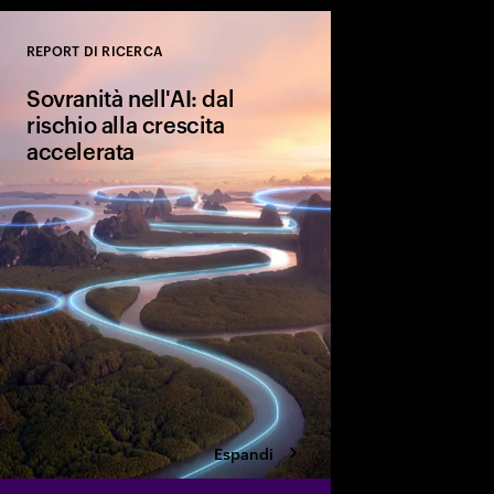
REPORT DI RICERCA
Close
Sovranità nell'AI: dal
rischio alla crescita
accelerata
L'AI sovrana è un vero
svolta per la competiti
culturale. Scopri le qu
aziende stanno impl
assicurarsi i vantaggi 
futuro.
Espandi