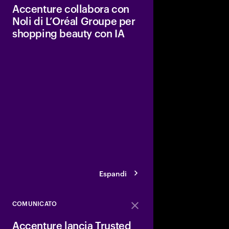
Accenture collabora con
Noli di L’Oréal Groupe per
shopping beauty con IA
La nuova esperienza be
ridurre il sovraccaric
raccomandazioni pers
sulla scienza, miglior
rafforzando la fiducia
Espandi
COMUNICATO
Close
Accenture lancia Trusted