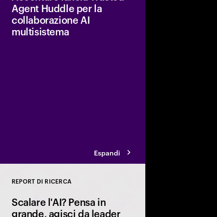
Agent Huddle per la
collaborazione AI
multisistema
Una piattaforma unic
collaborazione sicura 
come Adobe, AWS, Go
Microsoft, aiutando le
ottimizzare le prestaz
attività mirate.
Espandi
REPORT DI RICERCA
Close
Scalare l'AI? Pensa in
grande, agisci da leader