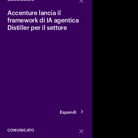
Close
Accenture lancia il
framework di IA agentica
Distiller per il settore
Accenture ha annunci
agentico Distiller di AI
SDK, offrendo agli sv
piattaforma enterpris
implementare e scala
di IA avanzati.
Espandi
COMUNICATO
Close