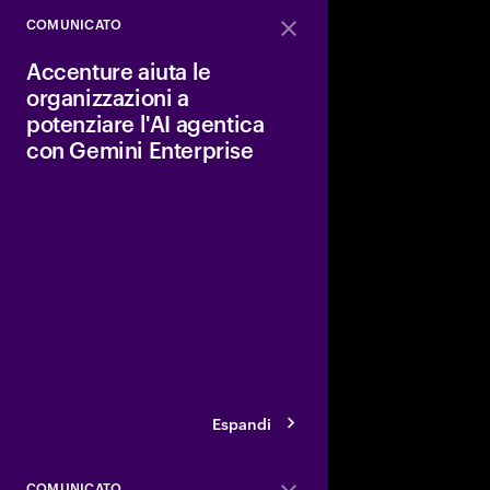
COMUNICATO
Close
Accenture aiuta le
organizzazioni a
potenziare l'AI agentica
con Gemini Enterprise
Accenture e Google C
che la loro alleanza s
la reinvenzione dei cli
AI agentica di Gemini 
avvalgono dell'adozio
Google Cloud per le org
settori.
Espandi
COMUNICATO