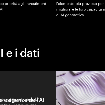
ce priorità agli investimenti
l'elemento più prezioso per
 AI
migliorare le loro capacità i
di AI generativa
 e i dati
e esigenze dell'AI
dei dati costituisce la
erativa. Costruire una