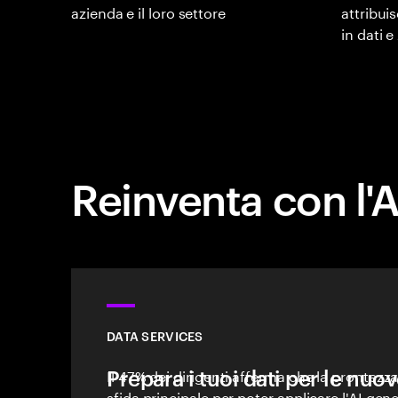
azienda e il loro settore
attribuis
in dati e
Reinventa con l'AI
DATA SERVICES
Prepara i tuoi dati per le nuov
Il 47% dei dirigenti afferma che la prontezza 
sfida principale per poter applicare l'AI gen