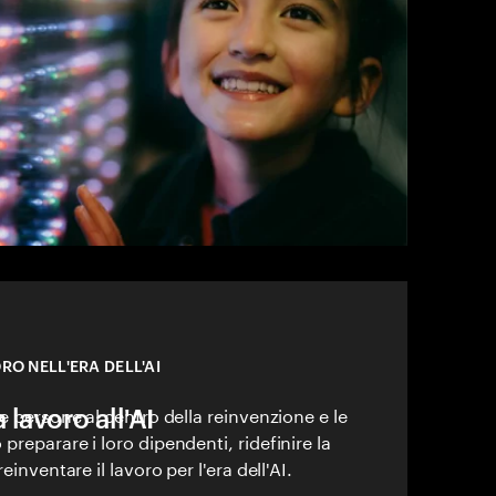
RO NELL'ERA DELL'AI
 lavoro all'AI
e persone al centro della reinvenzione e le
reparare i loro dipendenti, ridefinire la
einventare il lavoro per l'era dell'AI.