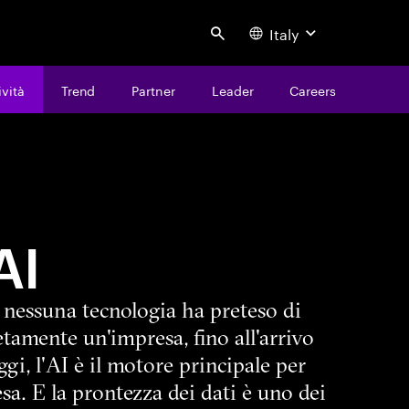
Italy
Search
ività
Trend
Partner
Leader
Careers
AI
, nessuna tecnologia ha preteso di
tamente un'impresa, fino all'arrivo
ggi, l'AI è il motore principale per
sa. E la prontezza dei dati è uno dei