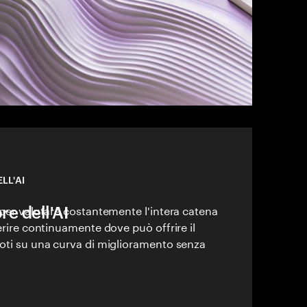
LL'AI
re dell'AI
 per valutare costantemente l'intera catena
gerire continuamente dove può offrire il
doti su una curva di miglioramento senza