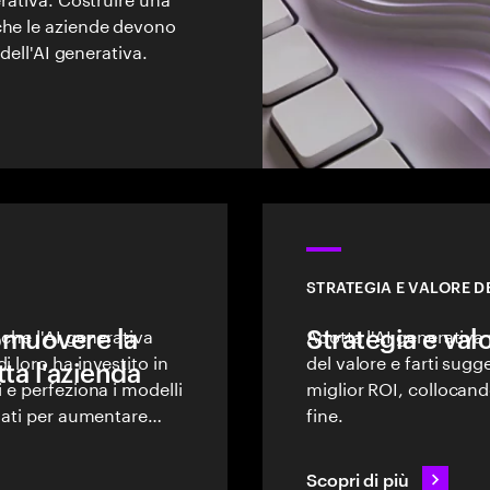
che le aziende devono
 dell'AI generativa.
STRATEGIA E VALORE DE
romuovere la
 che l'AI generativa
Strategia e valo
Adotta l'AI generativa
i loro ha investito in
del valore e farti sug
tta l'azienda
 e perfeziona i modelli
miglior ROI, collocan
 dati per aumentare
fine.
ale.
Scopri di più