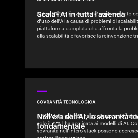
Scala l'AI in tutta l'azienda
Solo il 9% delle aziende ha implementato 
d'uso dell'AI a causa di problemi di scalabil
piattaforma completa che affronta la proble
alla scalabilità e favorisce la reinvenzione tr
SOVRANITÀ TECNOLOGICA
Nell'era dell'AI, la sovranità 
Il 46% delle aziende ha applicato la sovranit
solo il 22% l'ha applicata ai modelli di AI. C
fondamentale
sovranità nell'intero stack possono accresce
scalare l'innovazione.