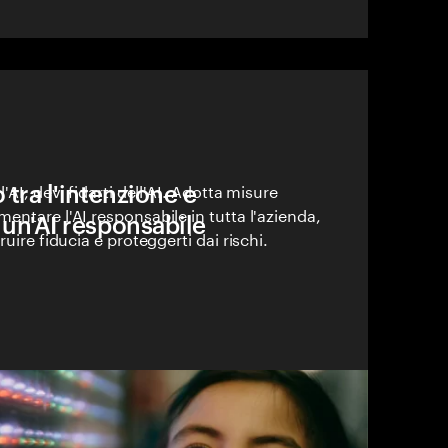
 tra l'intenzione e
'AI, devi fidarti dell'AI. Adotta misure
entare l'AI responsabile in tutta l'azienda,
 un'AI responsabile
ruire fiducia e proteggerti dai rischi.