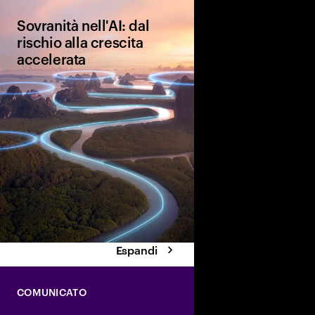
Sovranità nell'AI: dal
rischio alla crescita
accelerata
L'AI sovrana è un vero
punto di svolta per la
competitività globale 
culturale. Scopri le qu
che le aziende stanno
implementando per ass
vantaggi dell'AI e pla
futuro.
Espandi
COMUNICATO