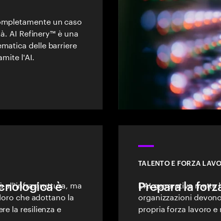
completamente un caso
ità. AI Refinery™ è una
matica delle barriere
amite l'AI.
TALENTO E FORZA LAVO
tecnologica è
à all'infrastruttura, ma
Prepara la forza
L'AI generativa mette l
oloro che adottano la
organizzazioni devono p
re la resilienza e
propria forza lavoro e r